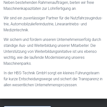
Neben beste­hen­den Rah­me­naufträ­gen, bieten wir freie
Maschi­nenka­paz­itäten zur Lohn­fer­ti­gung an.
Wir sind ein zuver­läs­siger Part­ner für die Nutz­fahrzeug­in­dus­
trie, Auto­mo­bilzulieferindus­trie, Lin­ear­antriebs- und
Medizintechnik.
Wir sich­ern und fördern unseren Unternehmenser­folg durch
ständi­ge Aus- und Weit­er­bil­dung unser­er Mitar­beit­er. Die
Unter­stützung von Weit­er­bil­dungsini­ta­tive ist uns eben­so
wichtig, wie die laufende Mod­ernisierung unseres
Maschinenparks.
In der HBS-Tech­nik GmbH sorgt ein kleines Führung­steam
für kurze Entschei­dungswege und sichert die Trans­parenz in
allen wesentlichen Unternehmensprozessen.