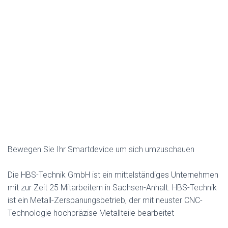
Bewegen Sie Ihr Smartdevice um sich umzuschauen
Die HBS-Tech­nik GmbH ist ein mit­tel­ständi­ges Unternehmen
mit zur Zeit 25 Mitar­beit­ern in Sach­sen-Anhalt. HBS-Tech­nik
ist ein Met­all-Zerspanungs­be­trieb, der mit neuster CNC-
Tech­nolo­gie hoch­präzise Met­all­teile bearbeitet