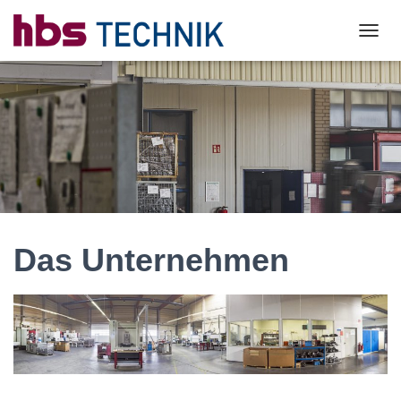
T
O
G
G
L
E
N
A
V
I
G
A
Das Unternehmen
T
I
O
N