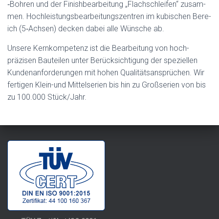
‑Bohren und der Fin­ish­bear­beitung „Flach­schleifen“ zusam­
men. Hochleis­tungs­bear­beitungszen­tren im kubis­chen Bere­
ich (5‑Achsen) deck­en dabei alle Wün­sche ab.
Unsere Kernkom­pe­tenz ist die Bear­beitung von hoch­
präzisen Bauteilen unter Berück­sich­ti­gung der speziellen
Kun­de­nan­forderun­gen mit hohen Qual­ität­sansprüchen. Wir
fer­ti­gen Klein-und Mit­telse­rien bis hin zu Großse­rien von bis
zu 100.000 Stück/Jahr.